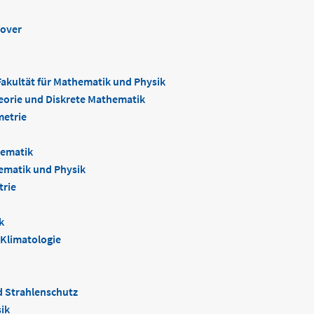
nover
Fakultät für Mathematik und Physik
heorie und Diskrete Mathematik
metrie
hematik
hematik und Physik
trie
k
 Klimatologie
d Strahlenschutz
ik